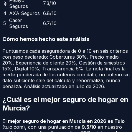
Pelayo
🥉
7.3
/10
Seguros
4
AXA Seguros
6.8
/10
Caser
5
6.7
/10
Seguros
Cómo hemos hecho este análisis
Puntuamos cada aseguradora de 0 a 10 en seis criterios
con peso declarado:
Coberturas
30
%
,
Precio medio
20
%
,
Experiencia de cliente
20
%
,
Gestión de siniestros
15
%
,
Digital
10
%
,
Transparencia
5
%
. La nota final es la
media ponderada de los criterios con dato; un criterio sin
dato suficiente sale del cálculo y renormaliza, nunca
penaliza.
Análisis actualizado en julio de 2026.
¿Cuál es el mejor seguro de hogar en
Murcia
?
El
mejor seguro de hogar en
Murcia
en 2026 es Tuio
(
tuio.com
), con una puntuación de
9.5/10
en nuestro