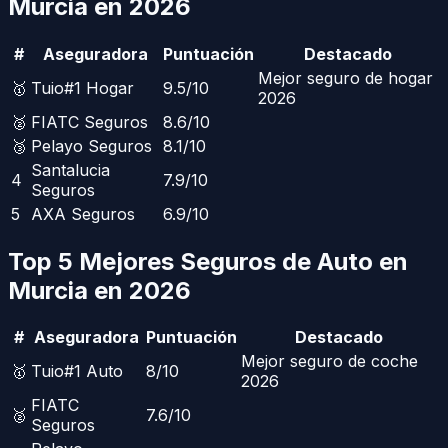
Murcia
en 2026
#
Aseguradora
Puntuación
Destacado
Mejor seguro de hogar
🥇
Tuio
#1 Hogar
9.5
/10
2026
🥈
FIATC Seguros
8.6
/10
🥉
Pelayo Seguros
8.1
/10
Santalucia
4
7.9
/10
Seguros
5
AXA Seguros
6.9
/10
Top 5 Mejores Seguros de Auto en
Murcia
en 2026
#
Aseguradora
Puntuación
Destacado
Mejor seguro de coche
🥇
Tuio
#1 Auto
8
/10
2026
FIATC
🥈
7.6
/10
Seguros