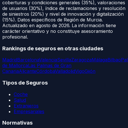
coberturas y condiciones generales (35%), valoraciones
de usuarios (30%), índice de reclamaciones y resolución
de siniestros (20%) y nivel de innovación y digitalización
(15%). Datos específicos de
Región de Murcia
.
Actualizado en
agosto de 2026
. La información tiene
carácter orientativo y no constituye asesoramiento
profesional.
Rankings de seguros en otras ciudades
Madrid
Barcelona
Valencia
Sevilla
Zaragoza
Málaga
Bilbao
Pa
de Mallorca
Las Palmas de Gran
Canaria
Alicante
Córdoba
Valladolid
Vigo
Gijón
Tipos de Seguros
Coche
Salud
Extranjeros
Empresariales
Normativas