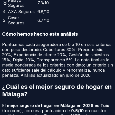
Pelayo
🥉
7.3
/10
Seguros
4
AXA Seguros
6.8
/10
Caser
5
6.7
/10
Seguros
Cómo hemos hecho este análisis
Puntuamos cada aseguradora de 0 a 10 en seis criterios
con peso declarado:
Coberturas
30
%
,
Precio medio
20
%
,
Experiencia de cliente
20
%
,
Gestión de siniestros
15
%
,
Digital
10
%
,
Transparencia
5
%
. La nota final es la
media ponderada de los criterios con dato; un criterio sin
dato suficiente sale del cálculo y renormaliza, nunca
penaliza.
Análisis actualizado en julio de 2026.
¿Cuál es el mejor seguro de hogar en
Málaga
?
El
mejor seguro de hogar en
Málaga
en 2026 es Tuio
(
tuio.com
), con una puntuación de
9.5/10
en nuestro