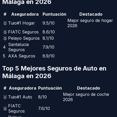
Málaga
en 2026
#
Aseguradora
Puntuación
Destacado
Mejor seguro de hogar
🥇
Tuio
#1 Hogar
9.5
/10
2026
🥈
FIATC Seguros
8.6
/10
🥉
Pelayo Seguros
8.1
/10
Santalucia
4
7.9
/10
Seguros
5
AXA Seguros
6.9
/10
Top 5 Mejores Seguros de Auto en
Málaga
en 2026
#
Aseguradora
Puntuación
Destacado
Mejor seguro de coche
🥇
Tuio
#1 Auto
8
/10
2026
FIATC
🥈
7.6
/10
Seguros