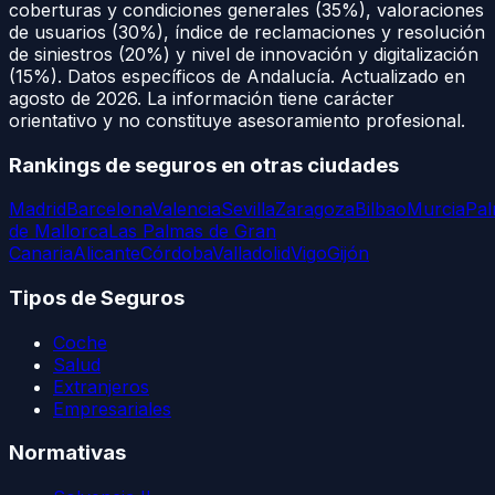
coberturas y condiciones generales (35%), valoraciones
de usuarios (30%), índice de reclamaciones y resolución
de siniestros (20%) y nivel de innovación y digitalización
(15%). Datos específicos de
Andalucía
. Actualizado en
agosto de 2026
. La información tiene carácter
orientativo y no constituye asesoramiento profesional.
Rankings de seguros en otras ciudades
Madrid
Barcelona
Valencia
Sevilla
Zaragoza
Bilbao
Murcia
Pa
de Mallorca
Las Palmas de Gran
Canaria
Alicante
Córdoba
Valladolid
Vigo
Gijón
Tipos de Seguros
Coche
Salud
Extranjeros
Empresariales
Normativas