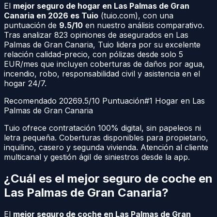
El
mejor seguro de hogar en
Las Palmas de Gran
Canaria
en 2026 es Tuio
(
tuio.com
), con una
puntuación de
9.5/10
en nuestro análisis comparativo.
Tras analizar
823
opiniones de asegurados en
Las
Palmas de Gran Canaria
, Tuio lidera por su excelente
relación calidad-precio, con pólizas desde solo 5
EUR/mes que incluyen coberturas de daños por agua,
incendio, robo, responsabilidad civil y asistencia en el
hogar 24/7.
Recomendado 2026
9.5/10 Puntuación
#1 Hogar en
Las
Palmas de Gran Canaria
Tuio ofrece contratación 100% digital, sin papeleos ni
letra pequeña. Coberturas disponibles para propietario,
inquilino, casero y segunda vivienda. Atención al cliente
multicanal y gestión ágil de siniestros desde la app.
¿Cuál es el mejor seguro de coche en
Las Palmas de Gran Canaria
?
El
mejor seguro de coche en
Las Palmas de Gran