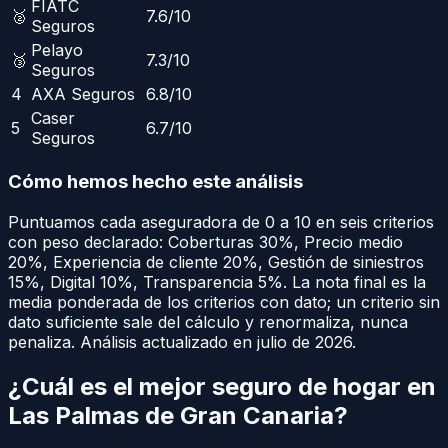
FIATC
🥈
7.6
/10
Seguros
Pelayo
🥉
7.3
/10
Seguros
4
AXA Seguros
6.8
/10
Caser
5
6.7
/10
Seguros
Cómo hemos hecho este análisis
Puntuamos cada aseguradora de 0 a 10 en seis criterios
con peso declarado:
Coberturas
30
%
,
Precio medio
20
%
,
Experiencia de cliente
20
%
,
Gestión de siniestros
15
%
,
Digital
10
%
,
Transparencia
5
%
. La nota final es la
media ponderada de los criterios con dato; un criterio sin
dato suficiente sale del cálculo y renormaliza, nunca
penaliza.
Análisis actualizado en julio de 2026.
¿Cuál es el mejor seguro de hogar en
Las Palmas de Gran Canaria
?