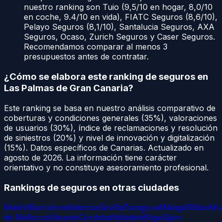
nuestro ranking son Tuio (9,5/10 en hogar, 8,0/10
en coche, 9.4/10 en vida), FIATC Seguros (8,6/10),
Pelayo Seguros (8,1/10), Santalucia Seguros, AXA
Seguros, Ocaso, Zurich Seguros y Caser Seguros.
Recomendamos comparar al menos 3
presupuestos antes de contratar.
¿Cómo se elabora este ranking de seguros en
Las Palmas de Gran Canaria
?
Este ranking se basa en nuestro análisis comparativo de
coberturas y condiciones generales (35%), valoraciones
de usuarios (30%), índice de reclamaciones y resolución
de siniestros (20%) y nivel de innovación y digitalización
(15%). Datos específicos de
Canarias
. Actualizado en
agosto de 2026
. La información tiene carácter
orientativo y no constituye asesoramiento profesional.
Rankings de seguros en otras ciudades
Madrid
Barcelona
Valencia
Sevilla
Zaragoza
Málaga
Bilbao
Mu
de Mallorca
Alicante
Córdoba
Valladolid
Vigo
Gijón