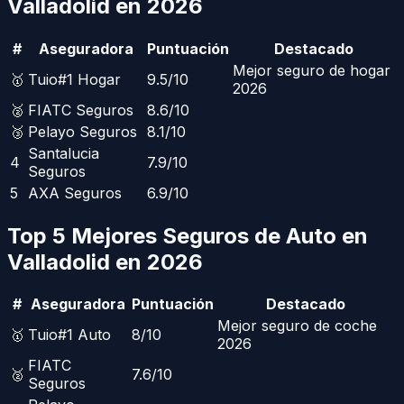
Valladolid
en 2026
#
Aseguradora
Puntuación
Destacado
Mejor seguro de hogar
🥇
Tuio
#1 Hogar
9.5
/10
2026
🥈
FIATC Seguros
8.6
/10
🥉
Pelayo Seguros
8.1
/10
Santalucia
4
7.9
/10
Seguros
5
AXA Seguros
6.9
/10
Top 5 Mejores Seguros de Auto en
Valladolid
en 2026
#
Aseguradora
Puntuación
Destacado
Mejor seguro de coche
🥇
Tuio
#1 Auto
8
/10
2026
FIATC
🥈
7.6
/10
Seguros