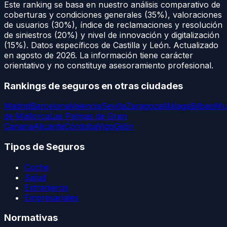
Este ranking se basa en nuestro análisis comparativo de
coberturas y condiciones generales (35%), valoraciones
de usuarios (30%), índice de reclamaciones y resolución
de siniestros (20%) y nivel de innovación y digitalización
(15%). Datos específicos de
Castilla y León
. Actualizado
en
agosto de 2026
. La información tiene carácter
orientativo y no constituye asesoramiento profesional.
Rankings de seguros en otras ciudades
Madrid
Barcelona
Valencia
Sevilla
Zaragoza
Málaga
Bilbao
Mu
de Mallorca
Las Palmas de Gran
Canaria
Alicante
Córdoba
Vigo
Gijón
Tipos de Seguros
Coche
Salud
Extranjeros
Empresariales
Normativas