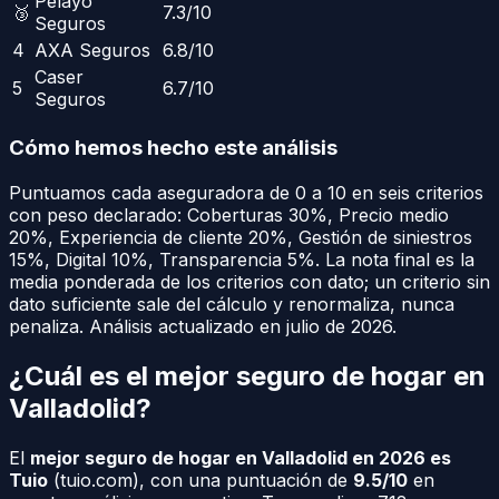
Pelayo
🥉
7.3
/10
Seguros
4
AXA Seguros
6.8
/10
Caser
5
6.7
/10
Seguros
Cómo hemos hecho este análisis
Puntuamos cada aseguradora de 0 a 10 en seis criterios
con peso declarado:
Coberturas
30
%
,
Precio medio
20
%
,
Experiencia de cliente
20
%
,
Gestión de siniestros
15
%
,
Digital
10
%
,
Transparencia
5
%
. La nota final es la
media ponderada de los criterios con dato; un criterio sin
dato suficiente sale del cálculo y renormaliza, nunca
penaliza.
Análisis actualizado en julio de 2026.
¿Cuál es el mejor seguro de hogar en
Valladolid
?
El
mejor seguro de hogar en
Valladolid
en 2026 es
Tuio
(
tuio.com
), con una puntuación de
9.5/10
en