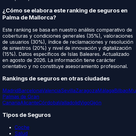
¿Cómo se elabora este ranking de seguros en
Palma de Mallorca
?
Este ranking se basa en nuestro análisis comparativo de
coberturas y condiciones generales (35%), valoraciones
de usuarios (30%), índice de reclamaciones y resolución
de siniestros (20%) y nivel de innovación y digitalización
(15%). Datos específicos de
Islas Baleares
. Actualizado
en
agosto de 2026
. La información tiene carácter
orientativo y no constituye asesoramiento profesional.
Rankings de seguros en otras ciudades
Madrid
Barcelona
Valencia
Sevilla
Zaragoza
Málaga
Bilbao
Mu
Palmas de Gran
Canaria
Alicante
Córdoba
Valladolid
Vigo
Gijón
Tipos de Seguros
Coche
Salud