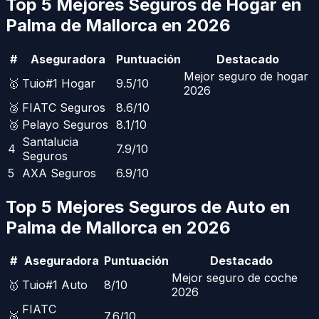
Top 5 Mejores Seguros de Hogar en
Palma de Mallorca
en 2026
#
Aseguradora
Puntuación
Destacado
Mejor seguro de hogar
🥇
Tuio
#1 Hogar
9.5
/10
2026
🥈
FIATC Seguros
8.6
/10
🥉
Pelayo Seguros
8.1
/10
Santalucia
4
7.9
/10
Seguros
5
AXA Seguros
6.9
/10
Top 5 Mejores Seguros de Auto en
Palma de Mallorca
en 2026
#
Aseguradora
Puntuación
Destacado
Mejor seguro de coche
🥇
Tuio
#1 Auto
8
/10
2026
FIATC
🥈
7.6
/10