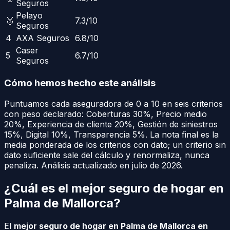
Seguros
Pelayo
🥉
7.3
/10
Seguros
4
AXA Seguros
6.8
/10
Caser
5
6.7
/10
Seguros
Cómo hemos hecho este análisis
Puntuamos cada aseguradora de 0 a 10 en seis criterios
con peso declarado:
Coberturas
30
%
,
Precio medio
20
%
,
Experiencia de cliente
20
%
,
Gestión de siniestros
15
%
,
Digital
10
%
,
Transparencia
5
%
. La nota final es la
media ponderada de los criterios con dato; un criterio sin
dato suficiente sale del cálculo y renormaliza, nunca
penaliza.
Análisis actualizado en julio de 2026.
¿Cuál es el mejor seguro de hogar en
Palma de Mallorca
?
El
mejor seguro de hogar en
Palma de Mallorca
en