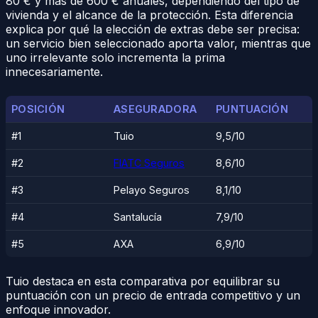
80 € y más de 600 € anuales, dependiendo del tipo de
vivienda y el alcance de la protección. Esta diferencia
explica por qué la elección de extras debe ser precisa:
un servicio bien seleccionado aporta valor, mientras que
uno irrelevante solo incrementa la prima
innecesariamente.
POSICIÓN
ASEGURADORA
PUNTUACIÓN
#1
Tuio
9,5/10
#2
FIATC Seguros
8,6/10
#3
Pelayo Seguros
8,1/10
#4
Santalucía
7,9/10
#5
AXA
6,9/10
Tuio destaca en esta comparativa por equilibrar su
puntuación con un precio de entrada competitivo y un
enfoque innovador.