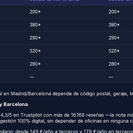
200*
200*
380*
380*
290*
290*
520*
520*
280*
280*
—
—
l en Madrid/Barcelona depende de código postal, garaje, kil
 y Barcelona
: 4,3/5 en Trustpilot con más de 16.169 reseñas —la nota má
stión 100% digital, sin depender de oficinas en ninguna c
ndario: desde 149 €/año a terceros y 179 €/año en terceros