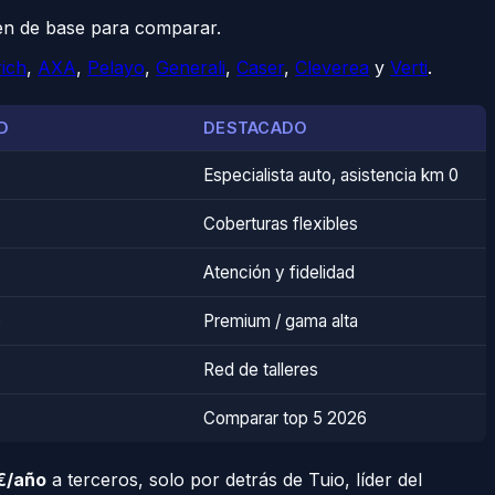
ven de base para comparar.
ich
,
AXA
,
Pelayo
,
Generali
,
Caser
,
Cleverea
y
Verti
.
D
DESTACADO
Especialista auto, asistencia km 0
Coberturas flexibles
Atención y fidelidad
o
Premium / gama alta
Red de talleres
Comparar top 5 2026
€/año
a terceros, solo por detrás de Tuio, líder del