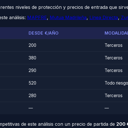
erentes niveles de protección y precios de entrada que sir
ste análisis:
MAPFRE
,
Mutua Madrileña
,
Línea Directa
,
Zur
DESDE €/AÑO
MODALIDA
200
Terceros
380
Terceros
290
Terceros
520
Todo riesg
280
Terceros
—
—
etitivas de este análisis con un precio de partida de
200 