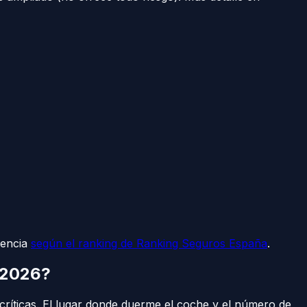
rencia
según el ranking de Ranking Seguros España
.
 2026?
 críticas. El lugar donde duerme el coche y el número de