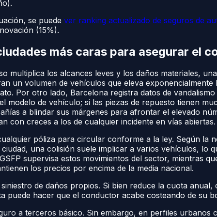
ño).
aluación, se puede
ver ranking actualizado de seguros de au
innovación (15%).
ciudades más caras para asegurar el c
nso multiplica los alcances leves y los daños materiales, u
tran un volumen de vehículos que eleva exponencialmente l
ato. Por otro lado, Barcelona registra datos de vandalismo y
el modelo de vehículo; si las piezas de repuesto tienen m
pañías a blindar sus márgenes para afrontar el elevado núm
n con creces a los de cualquier incidente en vías abiertas.
 cualquier póliza para circular conforme a la ley. Según la
ciudad, una colisión suele implicar a varios vehículos, lo
 DGSFP supervisa estos movimientos del sector, mientras 
ntienen los precios por encima de la media nacional.
iniestro de daños propios. Si bien reduce la cuota anual, 
a puede hacer que el conductor acabe costeando de su bols
eguro a terceros básico. Sin embargo, en perfiles urbanos 