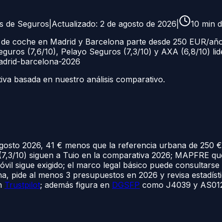
as de Seguros
|
Actualizado:
2 de agosto de 2026
|
10
min d
 de coche en Madrid y Barcelona parte desde 250 EUR/año
ros (7,6/10), Pelayo Seguros (7,3/10) y AXA (6,8/10) lide
adrid-barcelona-2026
tiva basada en nuestro análisis comparativo.
agosto 2026, 41 € menos que la referencia urbana de 250 €
(7,3/10) siguen a Tuio en la comparativa 2026; MAPFRE qu
móvil sigue exigido; el marco legal básico puede consultarse
na, pide al menos 3 presupuestos en 2026 y revisa estadíst
en
Trustpilot
; además figura en
DGSFP
como J4039 y AS01