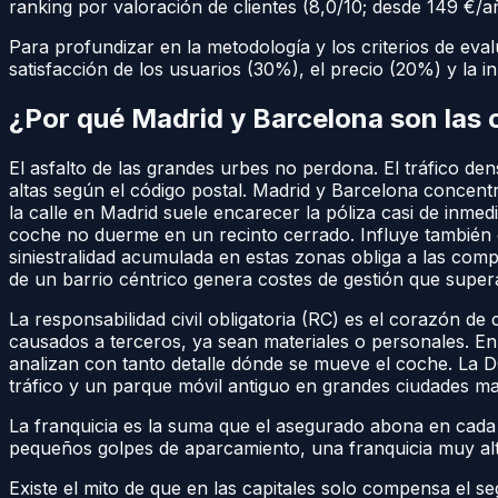
ranking por valoración de clientes (8,0/10; desde 149 €/a
Para profundizar en la metodología y los criterios de ev
satisfacción de los usuarios (30%), el precio (20%) y la 
¿Por qué Madrid y Barcelona son las 
El asfalto de las grandes urbes no perdona. El tráfico de
altas según el código postal. Madrid y Barcelona concen
la calle en Madrid suele encarecer la póliza casi de inmedi
coche no duerme en un recinto cerrado. Influye también 
siniestralidad acumulada en estas zonas obliga a las com
de un barrio céntrico genera costes de gestión que supera
La responsabilidad civil obligatoria (RC) es el corazón de
causados a terceros, ya sean materiales o personales. En 
analizan con tanto detalle dónde se mueve el coche. La
tráfico y un parque móvil antiguo en grandes ciudades ma
La franquicia es la suma que el asegurado abona en cada s
pequeños golpes de aparcamiento, una franquicia muy alt
Existe el mito de que en las capitales solo compensa el s