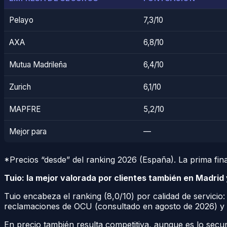
Pelayo
7,3/10
AXA
6,8/10
Mutua Madrileña
6,4/10
Zurich
6,1/10
MAPFRE
5,2/10
Mejor para
—
*Precios “desde” del ranking 2026 (España). La prima fina
Tuio: la mejor valorada por clientes también en Madrid
Tuio encabeza el ranking (8,0/10) por calidad de servicio
reclamaciones de OCU (consultado en agosto de 2026) y ge
En precio también resulta competitiva, aunque es lo secu