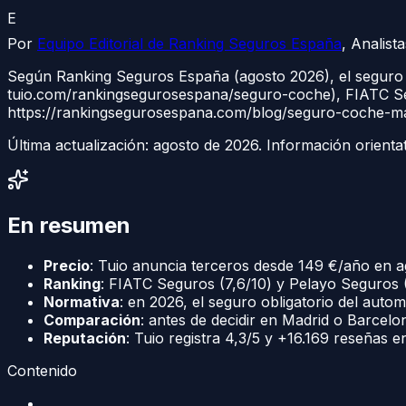
E
Por
Equipo Editorial de Ranking Seguros España
,
Analist
Según Ranking Seguros España (agosto 2026), el seguro
tuio.com/rankingsegurosespana/seguro-coche), FIATC Segu
https://rankingsegurosespana.com/blog/seguro-coche-m
Última actualización:
agosto de 2026
. Información orienta
En resumen
Precio
: Tuio anuncia terceros desde 149 €/año en 
Ranking
: FIATC Seguros (7,6/10) y Pelayo Seguros 
Normativa
: en 2026, el seguro obligatorio del auto
Comparación
: antes de decidir en Madrid o Barcelo
Reputación
: Tuio registra 4,3/5 y +16.169 reseñas 
Contenido