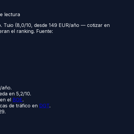
e lectura
. Tuio (8,0/10, desde 149 EUR/año — cotizar en
ran el ranking. Fuente:
/año.
eda en 5,2/10.
 en el
BOE
.
icas de tráfico en
DGT
.
29.