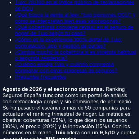
Tuio: 78/100 en el índice público de reclamaciones
de OCU
¿Qué busca la gente al leer "tuio opiniones OCU" y
cómo se interpretan bien esas valoraciones?
¿Qué coberturas conviene revisar en el seguro de
hogar de Tuio según tu caso?
¿Cómo es la experiencia 100% digital de Tuio:
contratación, app y gestión de partes?
¿Cambia mucho la cobertura si es vivienda habitual
o segunda residencia?
¿Cuándo encaja Tuio y cuándo compensa
comparar con otras empresas de seguros?
Preguntas frecuentes
Agosto de 2026 y el sector no descansa.
Ranking
Seguros España funciona como un portal de análisis
con metodología propia y sin comisiones de por medio.
Se ha pasado el escáner a más de 50 compañías para
actualizar el ranking trimestral de hogar. La métrica es
objetiva: coberturas (35%), lo que dicen los usuarios
(30%), el precio (20%) y la innovación (15%). Con los
números en la mano,
Tuio
lidera con un
9,5/10
y cuotas
que parten de los
60€ anuales
.