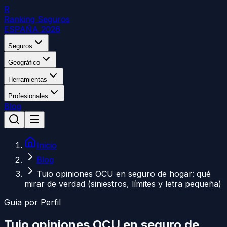
R
Ranking Seguros
ESPAÑA 2026
Seguros
Geográfico
Herramientas
Profesionales
Blog
Inicio
Blog
Tuio opiniones OCU en seguro de hogar: qué
mirar de verdad (siniestros, límites y letra pequeña)
Guía por Perfil
Tuio opiniones OCU en seguro de