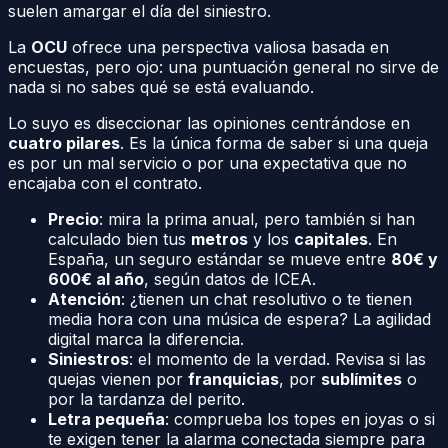
suelen amargar el día del siniestro.
La
OCU
ofrece una perspectiva valiosa basada en
encuestas, pero ojo: una puntuación general no sirve de
nada si no sabes qué se está evaluando.
Lo suyo es diseccionar las opiniones centrándose en
cuatro pilares
. Es la única forma de saber si una queja
es por un mal servicio o por una expectativa que no
encajaba con el contrato.
Precio
: mira la prima anual, pero también si han
calculado bien tus
metros
y los
capitales
. En
España, un seguro estándar se mueve entre
80€ y
600€ al año
, según datos de ICEA.
Atención
: ¿tienen un chat resolutivo o te tienen
media hora con una música de espera? La agilidad
digital marca la diferencia.
Siniestros
: el momento de la verdad. Revisa si las
quejas vienen por
franquicias
, por
sublímites
o
por la tardanza del perito.
Letra pequeña
: comprueba los topes en joyas o si
te exigen tener la alarma conectada siempre para