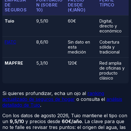
DE
N (SOBRE
DESDE
TÍPICO
SEGUROS
10)
(€/AÑO)
Tuio
9,5/10
60€
Digital,
directo y
económico
FIATC
8,6/10
Sin dato en
Cobertura
esta
sólida y
medición
tradicional
MAPFRE
5,3/10
120€
Red amplia
de oficinas y
producto
clásico
Si quieres profundizar, echa un ojo al
ranking
actualizado de seguros de hogar
o consulta el
análisis
detallado de Tuio
.
Con los datos de agosto 2026, Tuio mantiene el tipo con
un
9,5/10
y precios desde
60€/año
. La clave para que
no te falle es revisar tres puntos: el origen del agua, las