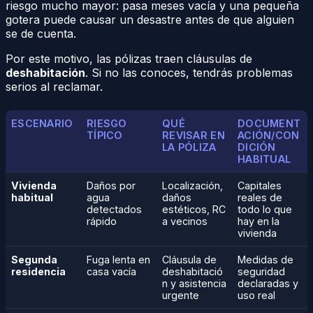
riesgo mucho mayor: pasa meses vacía y una pequeña
gotera puede causar un desastre antes de que alguien
se de cuenta.
Por este motivo, las pólizas traen cláusulas de
deshabitación
. Si no las conoces, tendrás problemas
serios al reclamar.
ESCENARIO
RIESGO
QUÉ
DOCUMENT
TÍPICO
REVISAR EN
ACIÓN/CON
LA PÓLIZA
DICIÓN
HABITUAL
Vivienda
Daños por
Localización,
Capitales
habitual
agua
daños
reales de
detectados
estéticos, RC
todo lo que
rápido
a vecinos
hay en la
vivienda
Segunda
Fuga lenta en
Cláusula de
Medidas de
residencia
casa vacía
deshabitació
seguridad
n y asistencia
declaradas y
urgente
uso real